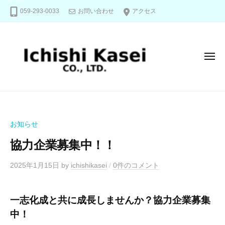
株
コ
059-293-0033
お問い合わせ
アクセス
式
ン
会
テ
社
ン
メ
一
ツ
ニ
志
へ
ュ
化
ー
ス
株
信
成
キ
式
頼
ッ
と
会
お知らせ
情
プ
社
熱
協力企業募集中！！
で
一
未
2025年1月15日
by
ichishikasei
/
0件のコメント
志
来
化
を
一志化成と共に成長しませんか？協力企業募集
成
動
中！
か