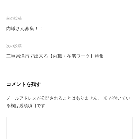
投
前の投稿
稿
内職さん募集！！
ナ
ビ
次の投稿
ゲ
三重県津市で出来る【内職・在宅ワーク】特集
ー
シ
ョ
コメントを残す
ン
メールアドレスが公開されることはありません。
※
が付いてい
る欄は必須項目です