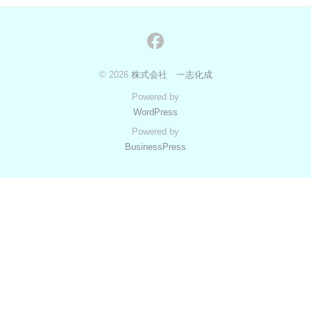
す
ら
！
facebook
せ
© 2026
株式会社 一志化成
2025
年
Powered by
1
WordPress
月
Powered by
16
BusinessPress
日
by
ichishikasei