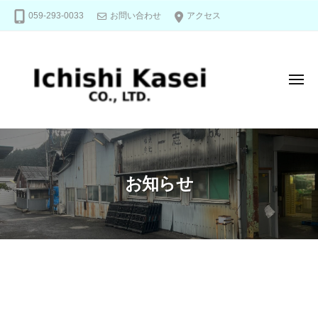
株
コ
059-293-0033
お問い合わせ
アクセス
式
ン
会
テ
社
ン
メ
一
ツ
ニ
志
へ
ュ
化
ー
ス
株
信
成
キ
式
頼
ッ
と
会
お知らせ
情
プ
社
熱
で
一
未
志
来
化
を
成
お
動
か
知